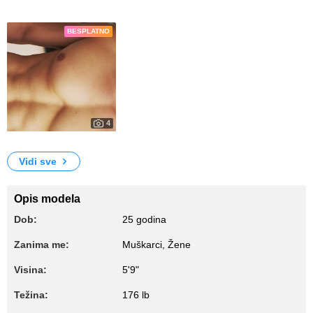
Fotografije
BESPLATNO
4
772
My Photos
Vidi sve
Opis modela
Dob:
25 godina
Zanima me:
Muškarci, Žene
Visina:
5'9"
Težina:
176 lb