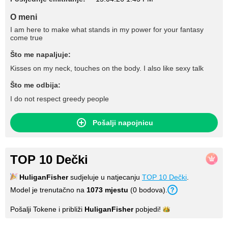
O meni
I am here to make what stands in my power for your fantasy
come true
Što me napaljuje:
Kisses on my neck, touches on the body. I also like sexy talk
Što me odbija:
I do not respect greedy people
Pošalji napojnicu
TOP 10 Dečki
HuliganFisher
sudjeluje u natjecanju
TOP 10 Dečki
.
Model je trenutačno na
1073 mjestu
(0 bodova).
Pošalji Tokene i približi
HuliganFisher
pobjedi!