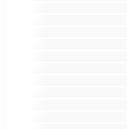
Fetiš
Grupni seks
Igračke
Indijka
Komadi
Krupne
Latina
Lezbijke
Male grudi
Malena
Mišićave