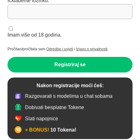
IOdaberite lozinku:
Imam više od 18 godina.
Pročitao/pročitala sam
Odredbe i uvjeti
i
Izjavu o privatnosti
.
Registriraj se
Nakon registracije moći ćeš:
Razgovarati s modelima u chat sobama
Dobivati besplatne Tokene
Slati napojnice
+ BONUS!
10 Tokena!