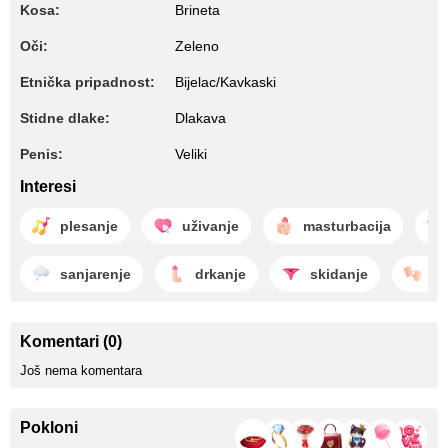
Kosa:
Brineta
Oči:
Zeleno
Etnička pripadnost:
Bijelac/Kavkaski
Stidne dlake:
Dlakava
Penis:
Veliki
Interesi
plesanje
uživanje
masturbacija
sanjarenje
drkanje
skidanje
sa
Komentari (0)
Još nema komentara
Pokloni