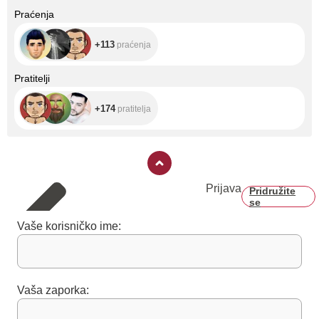
+113
Praćenja
+113
praćenja
+174
Pratitelji
+174
pratitelja
Prijava
Pridružite
se
Vaše korisničko ime:
Vaša zaporka: