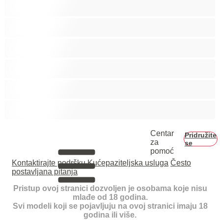
Tinejdžerice 18+
Trudnice
Velike grudi
Veliko dupe
Vezivanje
Zrele
Centar
Pridružite
za
se
pomoć
Kontaktirajte podršku
Kućepaziteljska usluga
Često
postavljana pitanja
Pristup ovoj stranici dozvoljen je osobama koje nisu
mlađe od 18 godina.
Svi modeli koji se pojavljuju na ovoj stranici imaju 18
godina ili više.