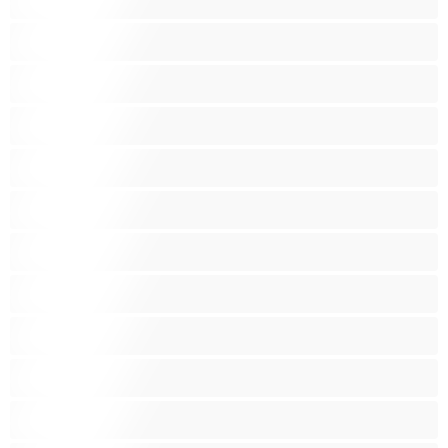
Mlaznjače
Najbolje za privatne
Obline
Obrijane pice
Ogromne grudi
Plavuša
Pornozvijezde
Prosječno velike grudi
Pušenje
Studentice