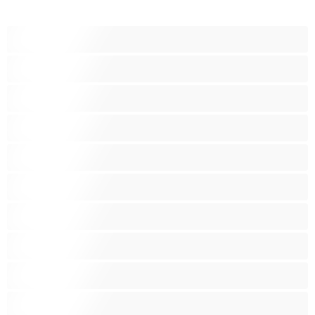
Analno
Arapkinja
Azijat
Bakice
Bjelkinje
Brineta
Crnkinje
Crvenokosa
Dlakave pice
Domaćice