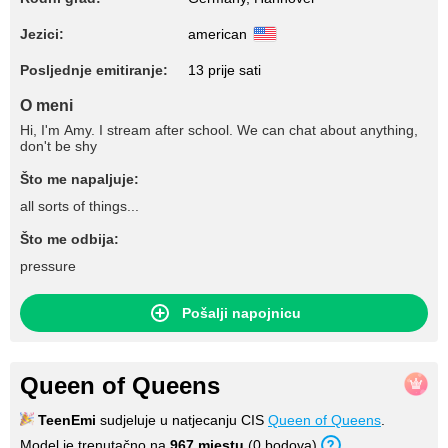
Jezici:
american
Posljednje emitiranje:
13 prije sati
O meni
Hi, I'm Amy. I stream after school. We can chat about anything,
don't be shy
Što me napaljuje:
all sorts of things...
Što me odbija:
pressure
Pošalji napojnicu
Queen of Queens
TeenEmi
sudjeluje u natjecanju CIS
Queen of Queens
.
Model je trenutačno na
967 mjestu
(0 bodova).