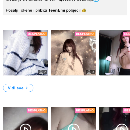
Pošalji Tokene i približi
TeenEmi
pobjedi!
Fotografije
BESPLATNO
BESPLATNO
BE
2
3
5533
8197
i'm a vampire!!
My Photos
new
Vidi sve
Video isječci
BESPLATNO
BESPLATNO
BE