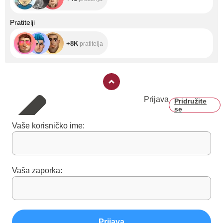
+8K
Pratitelji
+8K
pratitelja
Prijava
Pridružite
se
Vaše korisničko ime:
Vaša zaporka:
Prijava