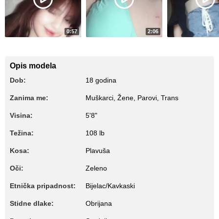
0:57
2:06
1789
3230
sweet dreams are made of this
teasing 2
teasing 3
Opis modela
Dob:
18 godina
Zanima me:
Muškarci, Žene, Parovi, Trans
Visina:
5'8"
Težina:
108 lb
Kosa:
Plavuša
Oči:
Zeleno
Etnička pripadnost:
Bijelac/Kavkaski
Stidne dlake:
Obrijana