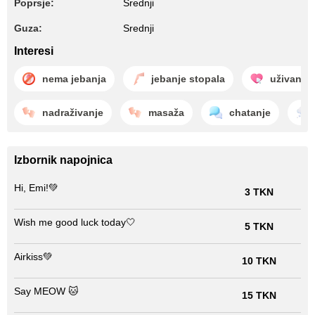
Poprsje:
Srednji
Guza:
Srednji
Interesi
nema jebanja
jebanje stopala
uživanje
nadraživanje
masaža
chatanje
Izbornik napojnica
Hi, Emi!💚
3 TKN
Wish me good luck today🤍
5 TKN
Airkiss💚
10 TKN
Say MEOW 🐱
15 TKN