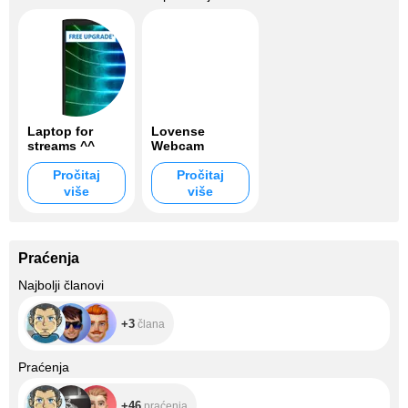
Laptop for
Lovense
streams ^^
Webcam
Pročitaj
Pročitaj
više
više
Praćenja
+3
Najbolji članovi
+3
člana
+46
Praćenja
+46
praćenja